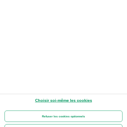
Système d’alerte
ACCÈS
LIENS
SUIVEZ-NOUS
Social Media Wall
Choisir soi-même les cookies
La banque d'un monde qui change
BNP
Refuser les cookies optionnels
Disclaimer
Politique en matière de cookies
Déclaration de vie privée
Informations MiFID
Paribas