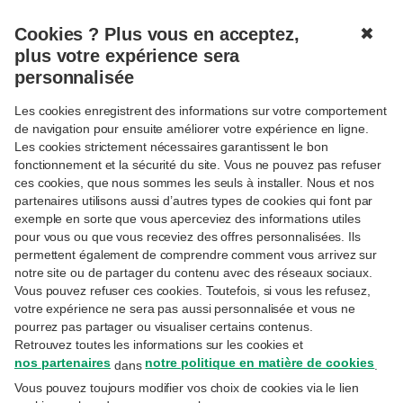
Tweet
Share this selection
Cookies ? Plus vous en acceptez,
✖
MENU
plus votre expérience sera
personnalisée
Les cookies enregistrent des informations sur votre comportement
de navigation pour ensuite améliorer votre expérience en ligne.
Les cookies strictement nécessaires garantissent le bon
fonctionnement et la sécurité du site. Vous ne pouvez pas refuser
ces cookies, que nous sommes les seuls à installer. Nous et nos
partenaires utilisons aussi d’autres types de cookies qui font par
exemple en sorte que vous aperceviez des informations utiles
pour vous ou que vous receviez des offres personnalisées. Ils
permettent également de comprendre comment vous arrivez sur
notre site ou de partager du contenu avec des réseaux sociaux.
Vous pouvez refuser ces cookies. Toutefois, si vous les refusez,
votre expérience ne sera pas aussi personnalisée et vous ne
MACROÉCONOMIE
pourrez pas partager ou visualiser certains contenus.
19.12.2024
Retrouvez toutes les informations sur les cookies et
Sylviane Delcuve
Senior Economist
nos partenaires
notre politique en matière de cookies
dans
.
Vous pouvez toujours modifier vos choix de cookies via le lien
Zoom sur la situation économique